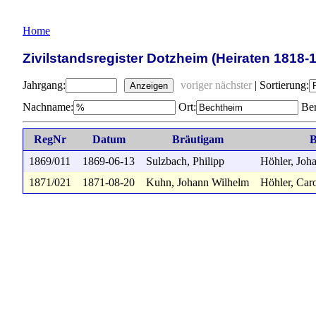
Home
Zivilstandsregister Dotzheim (Heiraten 1818-
Jahrgang:
voriger
nächster
|
Sortierung:
Anzeigen
Nachname:
Ort:
Ber
RegNr
Datum
Bräutigam
B
1869/011
1869-06-13
Sulzbach, Philipp
Höhler, Joha
1871/021
1871-08-20
Kuhn, Johann Wilhelm
Höhler, Caro