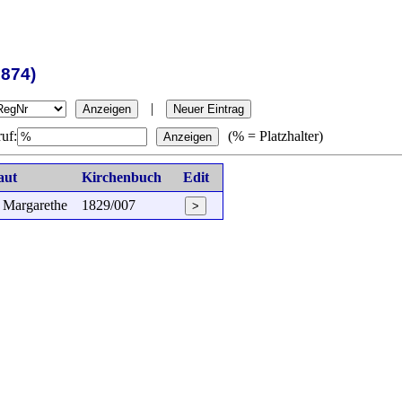
1874)
|
Anzeigen
Neuer Eintrag
uf:
(% = Platzhalter)
Anzeigen
aut
Kirchenbuch
Edit
a Margarethe
1829/007
>