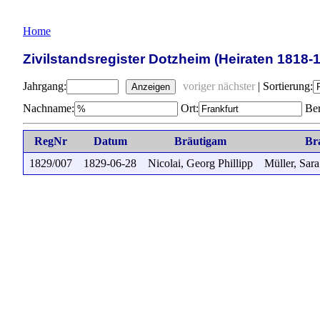
Home
Zivilstandsregister Dotzheim (Heiraten 1818-
Jahrgang:
voriger
nächster
|
Sortierung:
Anzeigen
Nachname:
Ort:
Ber
RegNr
Datum
Bräutigam
Br
1829/007
1829-06-28
Nicolai, Georg Phillipp
Müller, Sar