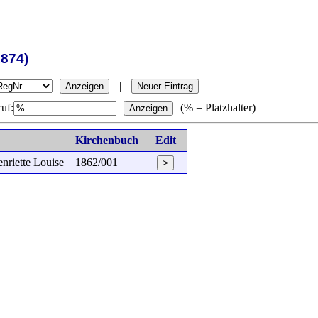
1874)
|
Anzeigen
Neuer Eintrag
uf:
(% = Platzhalter)
Anzeigen
Kirchenbuch
Edit
enriette Louise
1862/001
>