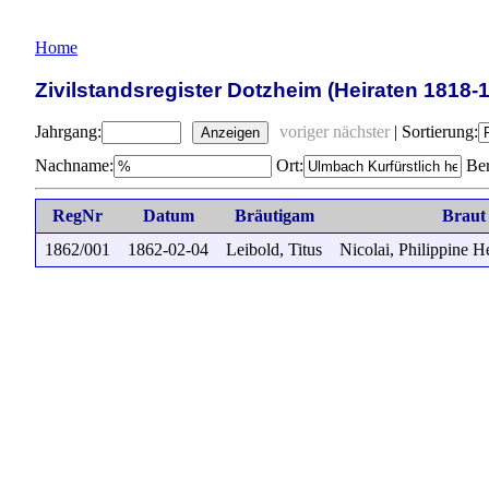
Home
Zivilstandsregister Dotzheim (Heiraten 1818-
Jahrgang:
voriger
nächster
|
Sortierung:
Anzeigen
Nachname:
Ort:
Ber
RegNr
Datum
Bräutigam
Braut
1862/001
1862-02-04
Leibold, Titus
Nicolai, Philippine H