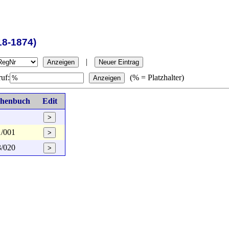
18-1874)
|
Anzeigen
Neuer Eintrag
uf:
(% = Platzhalter)
Anzeigen
chenbuch
Edit
>
/001
>
/020
>