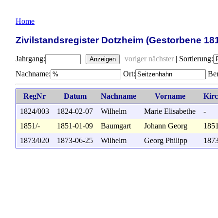
Home
Zivilstandsregister Dotzheim (Gestorbene 18
Jahrgang:
voriger
nächster
|
Sortierung:
Anzeigen
Nachname:
Ort:
Ber
RegNr
Datum
Nachname
Vorname
Kir
1824/003
1824-02-07
Wilhelm
Marie Elisabethe
-
1851/-
1851-01-09
Baumgart
Johann Georg
1851
1873/020
1873-06-25
Wilhelm
Georg Philipp
1873